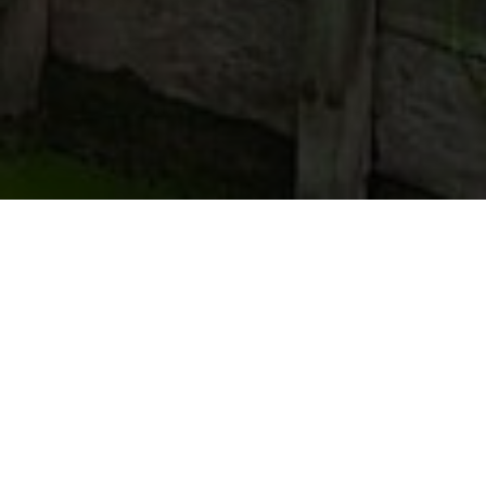
Welkom bij het Koekoeksnest
Nieuwegein
Wij verwelkomen je graag in onze bed &
breakfast.